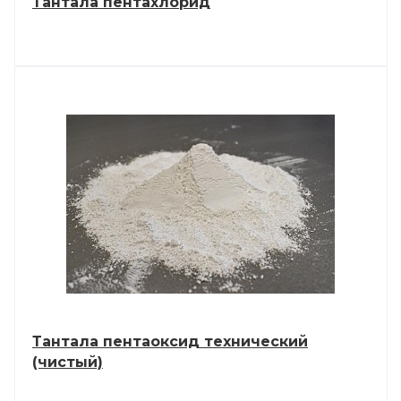
Тантала пентахлорид
Тантала пентаоксид технический
(чистый)