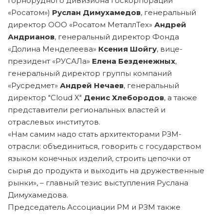
Горнорудного дивизиона госкорпорации
«Росатом»)
Руслан Димухамедов
, генеральный
директор ООО «Росатом МеталлТех»
Андрей
Андрианов
, генеральный директор Фонда
«Долина Менделеева»
Ксения Шойгу
, вице-
президент «РУСАЛа»
Елена
Безденежных
,
генеральный директор группы компаний
«Русредмет»
Андрей Нечаев
, генеральный
директор "Cloud X"
Денис Хлебородов
, а также
представители региональных властей и
отраслевых институтов.
«Нам самим надо стать архитекторами РЗМ-
отрасли: объединиться, говорить с государством
языком конечных изделий, строить цепочки от
сырья до продукта и выходить на дружественные
рынки», – главный тезис выступления Руслана
Димухамедова.
Председатель Ассоциации РМ и РЗМ также