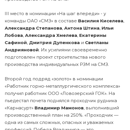
III место в номинации «На шаг впереди» - у
команды ОАО «СМЗ» в составе
Василия Киселева
,
Александра Степанова
,
Антона Штина
,
Ильи
Лобова
,
Александра Хмелева
,
Екатерины
Сафиной
,
Дмитрия
Дупенкова
и
Светланы
Андрияновой
. Их усилиями своевременно
подготовлен проект строительства нового
производства индивидуальных РЗМ на СМЗ.
Второй год подряд «золото» в номинации
«Работник горно-металлургического комплекса»
получил работник ООО «Ловозерский ГОК». На
пьедестал почета поднялся проходчик рудника
«Карнасурт»
Владимир
Мамонов
, выполнивший
производственный план на 250%. «Проходчик —
одна из самых сложных, опасных и уважаемых
профессий. Победа Владимира — это