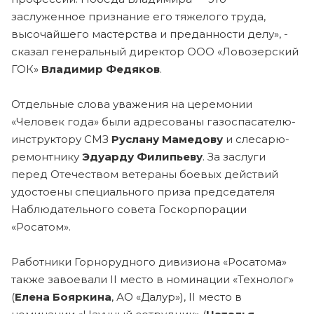
заслуженное признание его тяжелого труда,
высочайшего мастерства и преданности делу», -
сказал генеральный директор ООО «Ловозерский
ГОК»
Владимир Федяков
.
Отдельные слова уважения на церемонии
«Человек года» были адресованы газоспасателю-
инструктору СМЗ
Руслану Мамедову
и слесарю-
ремонтнику
Эдуарду Филипьеву
. За заслуги
перед Отечеством ветераны боевых действий
удостоены специального приза председателя
Наблюдательного совета Госкорпорации
«Росатом».
Работники Горнорудного дивизиона «Росатома»
также завоевали II место в номинации «Технолог»
(
Елена Бояркина
, АО «Далур»), II место в