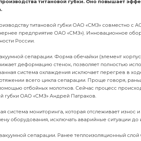
производства титановой губки. Оно повышает эффе
.
оизводству титановой губки ОАО «СМЗ» совместно с А
дочернее предприятие ОАО «СМЗ»). Инновационное обо
ности России.
вакуумной сепарации. Форма обечайки (элемент корпус
нижает деформацию стенок, позволяет полностью испо
нная система охлаждения исключает перегрев в ходе
отяжении всего цикла сепарации. Проще говоря, рань
помощью отбойных молотков. Сейчас процесс происходи
ой губки ОАО «СМЗ» Андрей Патраков.
ая система мониторинга, которая отслеживает износ 
мену оборудования, исключать аварийные ситуации до 
вакуумной сепарации. Ранее теплоизоляционный слой 