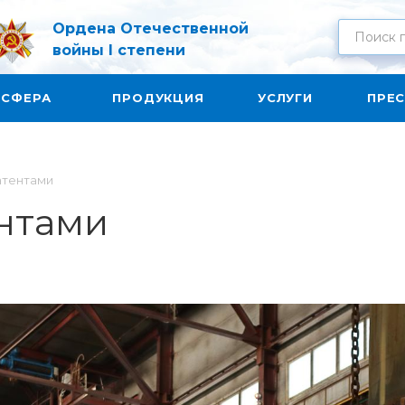
Ордена Отечественной
войны I степени
 СФЕРА
ПРОДУКЦИЯ
УСЛУГИ
ПРЕС
атентами
нтами