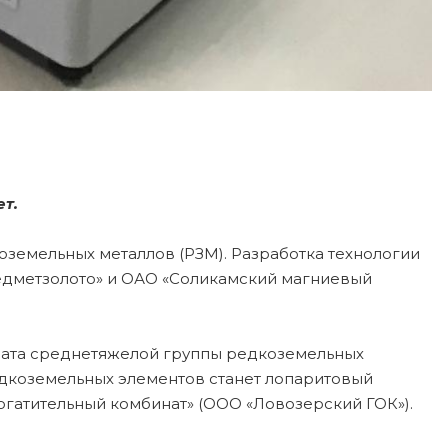
т.
земельных металлов (РЗМ). Разработка технологии
редметзолото» и ОАО «Соликамский магниевый
трата среднетяжелой группы редкоземельных
едкоземельных элементов станет лопаритовый
гатительный комбинат» (ООО «Ловозерский ГОК»).