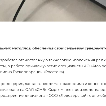
ьных металлов, обеспечив свой сырьевой суверените
зработал отечественную технологию извлечения редко
сть), в работе приняли участие специалисты АО «Атом
зиона Госкорпорации «Росатом»).
дство церия, лантана, неодима, празеодима и концен
ганизовано на ОАО «СМЗ». Сырьем для производства р
предприятие дивизиона - ООО «Ловозерский горно-обо