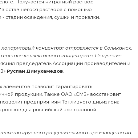
ислоте. Получается нитратный раствор
Из оставшегося раствора с помощью
- стадии осаждения, сушки и прокалки.
 лопаритовый концентрат отправляется в Соликамск.
в составе коллективного концентрата. Получение
ояснил председатель Ассоциации производителей и
МЗ»
Руслан Димухамедов
.
х элементов позволит гарантировать
ичной продукции. Также ОАО «СМЗ» восстановит
то позволит предприятиям Топливного дивизиона
порошков для российской электронной
тельство крупного разделительного производства на