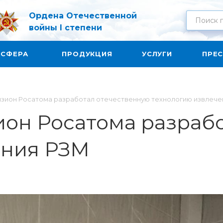
Ордена Отечественной
войны I степени
 СФЕРА
ПРОДУКЦИЯ
УСЛУГИ
ПРЕС
изион Росатома разработал отечественную технологию извлеч
он Росатома разраб
ения РЗМ