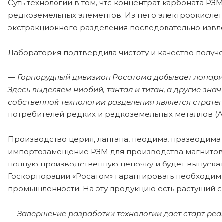
Суть технологии в том, что концентрат карбоната Р
редкоземельных элементов. Из него электроокисле
экстракционного разделения последовательно извле
Лаборатория подтвердила чистоту и качество получ
—
Горнорудный дивизион Росатома добывает лопарит
Здесь выделяем ниобий, тантал и титан, а другие зн
собственной технологии разделения является страт
потребителей редких и редкоземельных металлов (
Производство церия, лантана, неодима, празеодима
импортозамещение РЗМ для производства магнитов,
полную производственную цепочку и будет выпускать
Госкорпорации «Росатом» гарантировать необходим
промышленности. На эту продукцию есть растущий с
—
Завершение разработки технологии дает старт реа