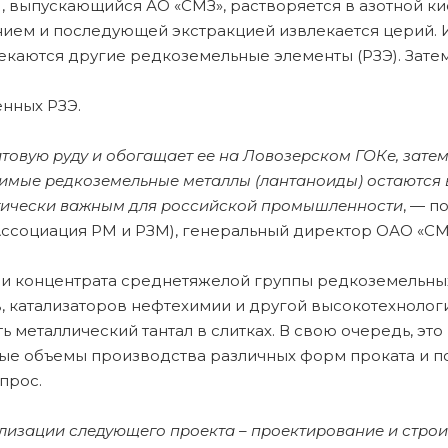
ЗМ, выпускающийся АО «СМЗ», растворяется в азотной к
нием и последующей экстракцией извлекается церий. 
каются другие редкоземельные элементы (РЗЭ). Затем 
енных РЗЭ.
овую руду и обогащает ее на Ловозерском ГОКе, затем
ачимые редкоземельные металлы (лантаноиды) остаются 
егически важным для российской промышленности
, — п
Ассоциация РМ и РЗМ), генеральный директор ОАО «С
 и концентрата среднетяжелой группы редкоземельны
 катализаторов нефтехимии и другой высокотехнолог
 металлический тантал в слитках. В свою очередь, э
ые объемы производства различных форм проката и 
прос.
лизации следующего проекта – проектирование и строи