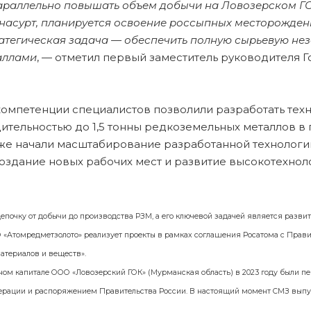
араллельно повышать объем добычи на Ловозерском ГОК
насурт, планируется освоение россыпных месторожден
атегическая задача — обеспечить полную сырьевую не
аллами
, — отметил первый заместитель руководителя 
омпетенции специалистов позволили разработать техно
ительностью до 1,5 тонны редкоземельных металлов в 
же начали масштабирование разработанной технологии
создание новых рабочих мест и развитие высокотехно
епочку от добычи до производства РЗМ, а его ключевой задачей является разви
 «Атомредметзолото» реализует проекты в рамках соглашения Росатома с Прави
атериалов и веществ».
ом капитале ООО «Ловозерский ГОК» (Мурманская область) в 2023 году были пе
дерации и распоряжением Правительства России. В настоящий момент СМЗ выпу