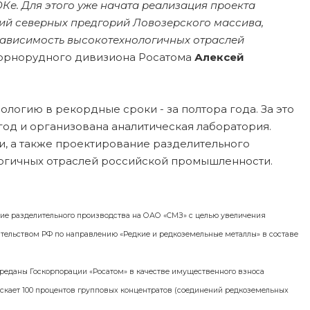
е. Для этого уже начата реализация проекта
ий северных предгорий Ловозерского массива,
зависимость высокотехнологичных отраслей
Горнорудного дивизиона Росатома
Алексей
логию в рекордные сроки - за полтора года. За это
год и организована аналитическая лаборатория.
, а также проектирование разделительного
логичных отраслей российской промышленности.
тие разделительного производства на ОАО «СМЗ» с целью увеличения
тельством РФ по направлению «Редкие и редкоземельные металлы» в составе
реданы Госкорпорации «Росатом» в качестве имущественного взноса
скает 100 процентов групповых концентратов (соединений редкоземельных