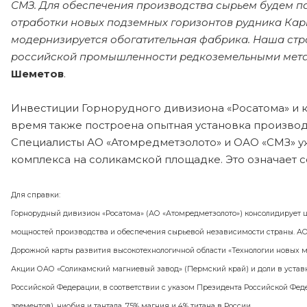
СМЗ. Для обеспечения производства сырьем будем п
отработки новых подземных горизонтов рудника Кар
модернизируется обогатительная фабрика. Наша стр
российской промышленности редкоземельными мет
Шеметов
.
Инвестиции Горнорудного дивизиона «Росатома» и к
время также построена опытная установка производ
Специалисты АО «Атомредметзолото» и ОАО «СМЗ» у
комплекса на соликамской площадке. Это означает 
Для справки:
Горнорудный дивизион «Росатома» (АО «Атомредметзолото») консолидирует ц
мощностей производства и обеспечения сырьевой независимости страны. АО
Дорожной карты развития высокотехнологичной области «Технологии новых м
Акции ОАО «Соликамский магниевый завод» (Пермский край) и доли в уставн
Российской Федерации, в соответствии с указом Президента Российской Фе
элементов), ниобия и тантала, 75% магния и 4% титана в России.