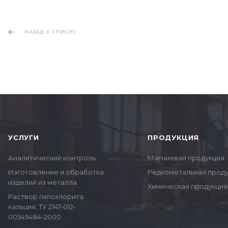
НАЗАД К СПИСКУ
УСЛУГИ
ПРОДУКЦИЯ
Аналитический контроль
Магниевая продукция
Изготовление и обработка
Редкометальная прод
изделий из металла
Химическая продукция
Раствор гипохлорита
кальция, ТУ 2147-012-
00545484-2000