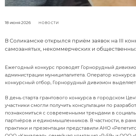
18 июня 2026
НОВОСТИ
В Соликамске открылся приём заявок на III к
самозанятых, некоммерческих и общественных
Ежегодный конкурс проводят Горнорудный дивизио
администрации муниципалитета. Оператор конкурса 
конкурсный отбор, Горнорудный дивизион выделяет 
В день старта грантового конкурса в городском Цен
участники смогли получить консультации по разрабо
познакомиться с современными трендами в социальн
партнёров и единомышленников. В частности, в ра
практики и презентации представили АНО «Репетит
ООО «Камадеал», семейная компания «Р-59» и ООО «